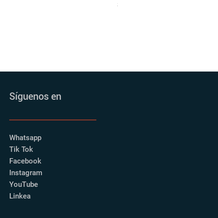
Precio
S/ 1,200.00
Síguenos en
Whatsapp
Tik Tok
Facebook
Instagram
YouTube
Linkea