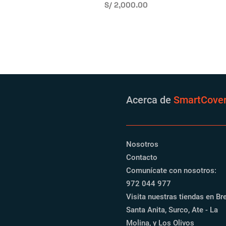
Precio
S/ 2,000.00
Acerca de
SmartCove
Nosotros
Contacto
Comunícate con nosotros:
972 044 977‬
Visita nuestras tiendas en Br
Santa Anita, Surco, Ate - La
Molina, y Los Olivos