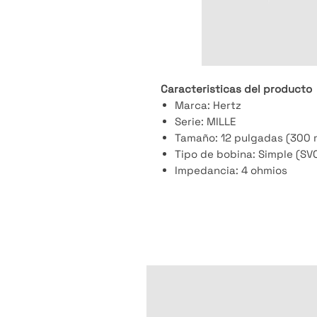
Caracteristicas del producto
Marca: Hertz
Serie: MILLE
Tamaño: 12 pulgadas (300
Tipo de bobina: Simple (SV
Impedancia: 4 ohmios
Potencia RMS: 500 vatios
Potencia máxima: 1000 vat
Sensibilidad: 85 dB
Respuesta en frecuencia: 2
Diseño ultra plano
Tecnología A.I.R
Suspensión innovadora
Terminales robustos