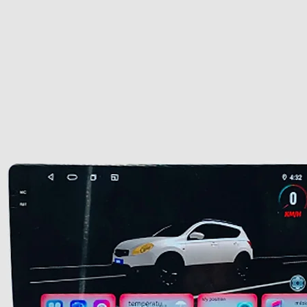
Para más inform
l Perú
aquí.
elivery en información de envío, haz