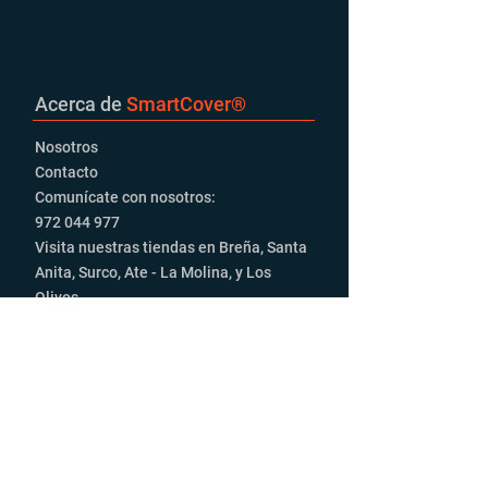
Acerca de
SmartCover
®
Nosotros
Contacto
Comunícate con nosotros:
972 044 977‬
Visita nuestras tiendas en Breña, Santa
Anita, Surco, Ate - La Molina, y Los
Olivos
Productos
Luces Led
Autoradios
Parlantes
Alarmas