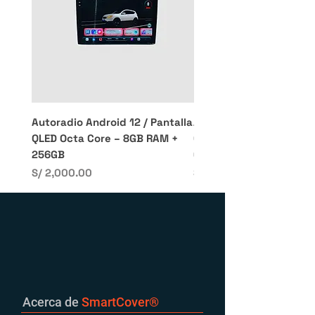
Autoradio Android 12 / Pantalla
Autoradio Android 12 / 
QLED Octa Core – 8GB RAM +
QLED Octa Core – 4GB 
256GB
64GB
Precio
Precio
S/ 2,000.00
S/ 1,200.00
Acerca de
SmartCover
®