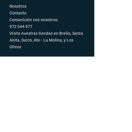
Nosotros
Contacto
Comunícate con nosotros:
972 044 977‬
Visita nuestras tiendas en Breña, Santa
Anita, Surco, Ate - La Molina, y Los
Olivos
Productos
Luces Led
Autoradios
Parlantes
Alarmas
Accesorios
Servicio al cliente