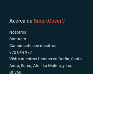
Acerca de
SmartCover
®
Nosotros
Contacto
Comunícate con nosotros:
972 044 977‬
Visita nuestras tiendas en Breña, Santa
Anita, Surco, Ate - La Molina, y Los
Olivos
Productos
Luces Led
Autoradios
Parlantes
Alarmas
Accesorios