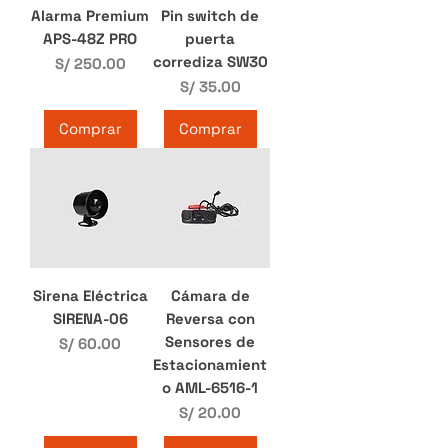
Alarma Premium
Pin switch de
APS-48Z PRO
puerta
corrediza SW30
Precio
S/ 250.00
Precio
S/ 35.00
Comprar
Comprar
Sirena Eléctrica
Cámara de
SIRENA-06
Reversa con
Sensores de
Precio
S/ 60.00
Estacionamient
o AML-6516-1
Precio
S/ 20.00