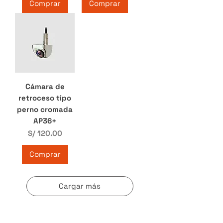
Comprar
Comprar
Cámara de
retroceso tipo
perno cromada
AP36+
Precio
S/ 120.00
Comprar
Cargar más