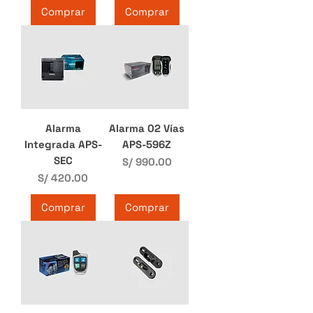
Comprar
Comprar
Alarma
Alarma 02 Vías
Integrada APS-
APS-596Z
SEC
Precio
S/ 990.00
Precio
S/ 420.00
Comprar
Comprar