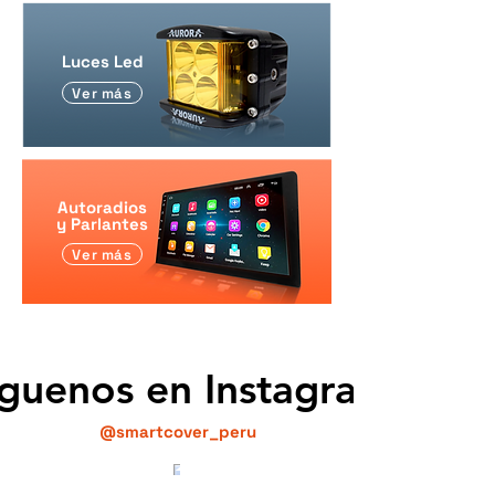
Luces Led
Ver más
Autoradios
y Parlantes
Ver más
íguenos en Instagram
@smartcover_peru